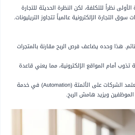
أولى نظراً للتكلفة، لكن النظرة الحديثة للتجارة
تغير هذا المفهوم. في 2026، توقعات سوق التجارة الإلكترونية عالمياً تتجاوز التريليونات.
ئم. هذا وحده يضاعف فرص الربح مقارنة بالمتجرات
 تذوب أمام المواقع الإلكترونية، مما يعني قاعدة
في 2026، تعتمد الشركات على الأتمتة (Automation) في خدمة
ب الموظفين ويزيد هامش الربح.