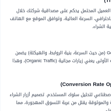
ييزاً. العميل المحتمل يحكم على مصداقية شركتك خلال
لاحترافي، السرعة العالية، وتوافق الموقع مع الهاتف
ة الشراء.
تصميم موقع إلكتروني متوافق مع معايير Google (من حيث السرعة، بنية الروابط، والهيكلة) يضمن
ظهورك في النتائج الأولى. الظهور في الصفحة الأولى يعني زيارات مجانية (Organic Traffic)، وهذا
مد على الذكاء الاصطناعي لتحليل سلوك المستخدم. تصميم أزرار الشراء
عددة والموثوقة يقلل من عربة التسوق المهجورة، مما
لي.