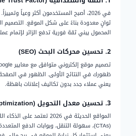
1. الثقة والمصداقية (The Trust Factor)
في 2026، أصبح المستخدمون أكثر وعياً وتم
ثوانٍ معدودة بناءً على شكل الموقع. التصميم ا
المحمول يبني ثقة فورية تدفع الزائر لإتمام عملي
2. تحسين محركات البحث (SEO)
يعني عملاء جدد بدون تكاليف إعلانات باهظة.
3. تحسين معدل التحويل (Conversion Rate Optimization)
المواقع الحديثة في 2026 تعت
(CTAs)، سهولة التنقل، وبوابات الدفع المت
يعني استثمار كل زيارة للموقع في ربح مالي فع