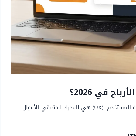
اح في 2026؟
الشكل الجمالي للموقع ليس كل شيء، بل “تجربة المستخدم” (UX) هي المحرك الحقيقي للأموال.